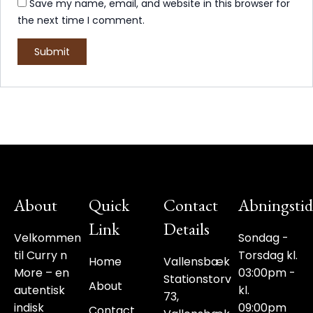
Save my name, email, and website in this browser for
the next time I comment.
About
Quick
Contact
Abningstid
Link
Details
Velkommen
Sondag -
til Curry n
Torsdag kl.
Home
Vallensbæk
More – en
03:00pm -
Stationstorv
About
autentisk
kl.
73,
indisk
09:00pm
Contact