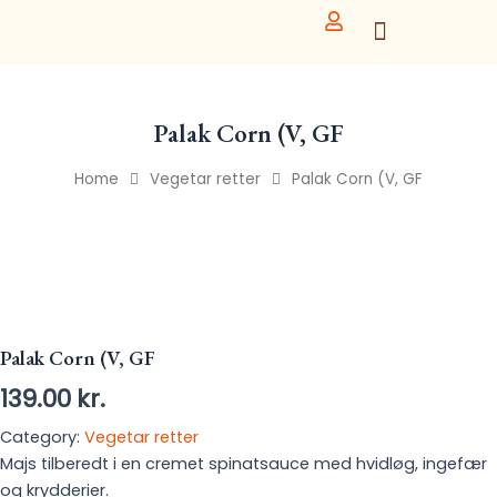
Skip
to
content
Palak Corn (V, GF
Home
Vegetar retter
Palak Corn (V, GF
Palak Corn (V, GF
139.00
kr.
Category:
Vegetar retter
Majs tilberedt i en cremet spinatsauce med hvidløg, ingefær
og krydderier.