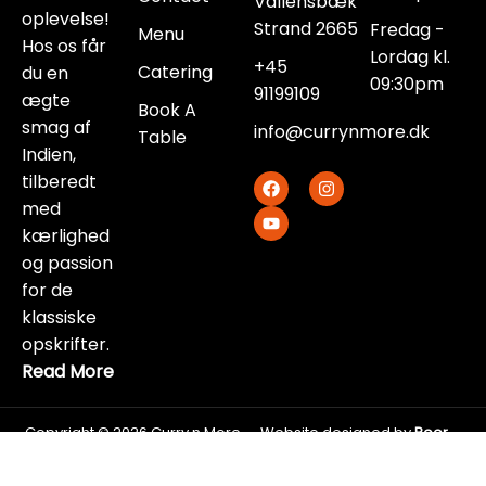
Vallensbæk
oplevelse!
Strand 2665
Fredag -
Menu
Hos os får
Lordag kl.
+45
Catering
du en
09:30pm
91199109‬
ægte
Book A
smag af
info@currynmore.dk
Table
Indien,
F
Y
I
tilberedt
a
o
n
med
c
u
s
e
t
t
kærlighed
b
u
a
og passion
o
b
g
o
e
r
for de
k
a
klassiske
m
opskrifter.
Read More
Copyright © 2026 Curry n More
Website designed by
Peer
Autentisk Indisk Restaurant
Infotech