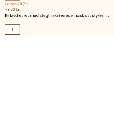
Paneer Chili (V)
79.00
kr.
En krydret ret med stegt, marinerede indisk ost stykker i...
Chicken Chili
89.00
kr.
En krydret ret med stegte, marinerede kyllingestykker en
sauce med...
Food Allergy
Image
Disclaimer
Disclaimer
Our dishes may
Food images are for
contain allergens such
illustration purposes