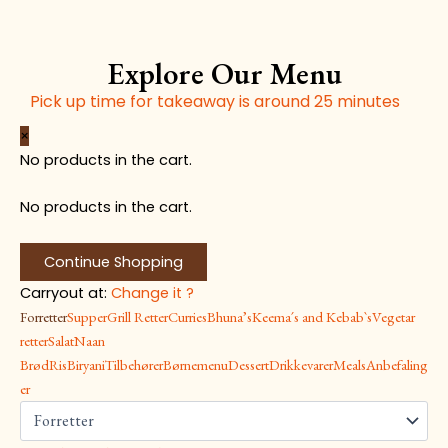
Explore Our Menu
Pick up time for takeaway is around 25 minutes
Pappadam
Paani
Spring-
Veg-
Kylling-
Onion
Mix
Paneer
Chicken
Paneer
Chicken
×
med
Puri
roll
Samosa
Samosa
Bhaji
Pakora
Pakora
Pakora
Chili
Chili
No products in the cart.
mangochutney
(VG)
(V)
(V)
quantity
(VG,
(VG,
(V,
quantity
(V)
quantity
(VG,
quantity
quantity
quantity
GF)
GF)
GF)
quantity
No products in the cart.
GF)
quantity
quantity
quantity
quantity
Continue Shopping
Carryout at:
Change it ?
Forretter
Supper
Grill Retter
Curries
Bhuna’s
Keema´s and Kebab`s
Vegetar
retter
Salat
Naan
Brød
Ris
Biryani
Tilbehører
Børnemenu
Dessert
Drikkevarer
Meals
Anbefaling
er