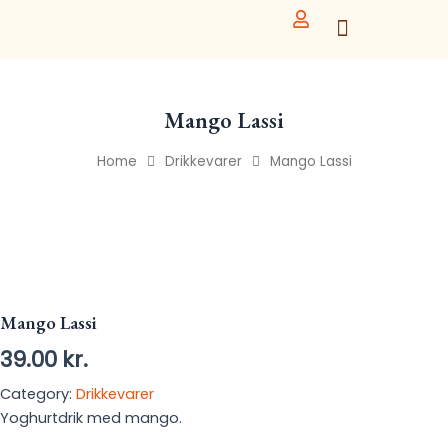
Skip
to
content
Mango Lassi
Home
Drikkevarer
Mango Lassi
Mango Lassi
39.00
kr.
Category:
Drikkevarer
Yoghurtdrik med mango.