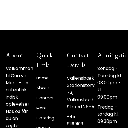
About
Quick
Contact
Abningstid
Link
Details
Velkommen
Sondag -
til Curry n
Torsdag kl.
Vallensbæk
Home
More – en
03:00pm -
Stationstorv
About
autentisk
kl.
73,
indisk
09:00pm
Contact
Vallensbæk
oplevelse!
Strand 2665
Fredag -
Menu
Hos os får
Lordag kl.
+45
du en
Catering
09:30pm
91199109‬
ægte